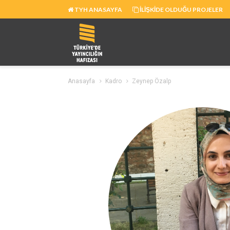
|
|
TYH ANASAYFA
İLIŞKIDE OLDUĞU PROJELER
Anasayfa
Kadro
Zeynep Özalp