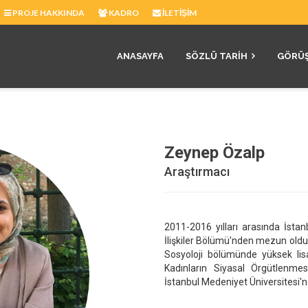
|
|
PROJE HAKKINDA
KADRO
İLETIŞIM
ANASAYFA
SÖZLÜ TARIH
GÖRÜ
Zeynep Özalp
Araştırmacı
2011-2016 yılları arasında İstanb
İlişkiler Bölümü'nden mezun oldu.
Sosyoloji bölümünde yüksek lis
Kadınların Siyasal Örgütlenmesi'
İstanbul Medeniyet Üniversitesi'nd