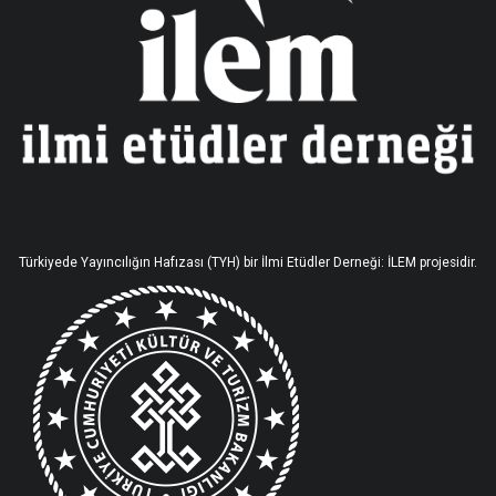
Türkiyede Yayıncılığın Hafızası (TYH) bir İlmi Etüdler Derneği: İLEM projesidir.