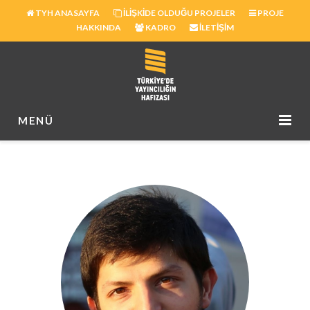
|
|
TYH ANASAYFA
İLIŞKIDE OLDUĞU PROJELER
PROJE
|
|
HAKKINDA
KADRO
İLETIŞIM
MENÜ